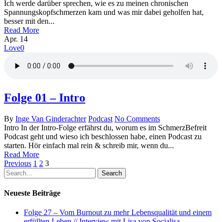
Ich werde darüber sprechen, wie es zu meinen chronischen
Spannungskopfschmerzen kam und was mir dabei geholfen hat,
besser mit den...
Read More
Apr.
14
Love
0
Folge 01 – Intro
By
Inge Van Ginderachter
Podcast
No Comments
Intro In der Intro-Folge erfährst du, worum es im SchmerzBefreit
Podcast geht und wieso ich beschlossen habe, einen Podcast zu
starten. Hör einfach mal rein & schreib mir, wenn du...
Read More
Previous
1
2
3
Search
Neueste Beiträge
Folge 27 – Vom Burnout zu mehr Lebensqualität und einem
erfüllten Leben // Interview mit Lisa von Socialisa