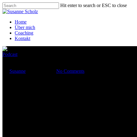
Hit enter to search or ESC to close
Home
Über mich
Coaching
Kontakt
Podcast
F
By
Susanne
15. April 2020
No Comments