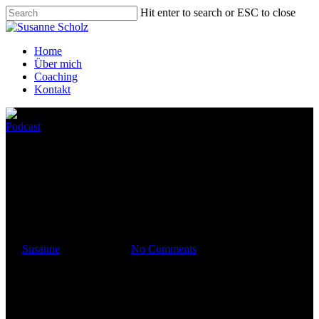
Hit enter to search or ESC to close
Home
Über mich
Coaching
Kontakt
Podcast
Folge 08 – Meditation bei
Stress, Anspannung &
Schmerzen
By
Susanne
15. April 2020
No Comments